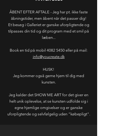
ÅBENT EFTER AFTALE - Jeg har pt. ikke faste
åbningstider, men åbent når det passer dig!
Et besøg i Galleriet er ganske uforpligtende og
tilpasses din tid og dit program med et smil på
læben...
Book en tid på mobil 4082 5450 eller på mail:
info@youcreate.dk
HUSK!
Jeg kommer også gerne hjem til dig med
kunsten.
Jeg kalder det SHOW ME ART for det giver en
helt unik oplevelse, at se kunsten udfolde sig i
egne hjemlige omgivelser og er ganske
uforpligtende og selvfølgelig uden "købepligt".
Ring for at høre nærmere på 4082 5450