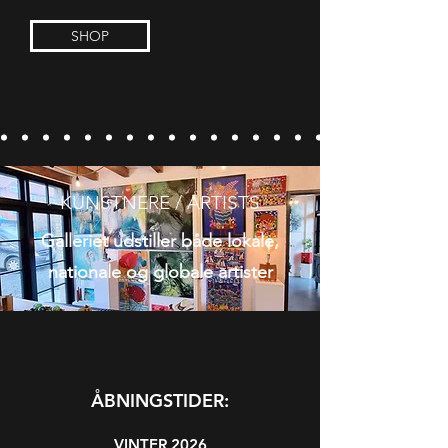
SHOP
KUNSTNERE / ARTISTS
Galleriet udstiller både lokale,
nationale og globale artister
ÅBNINGSTIDER:
VINTER 2026