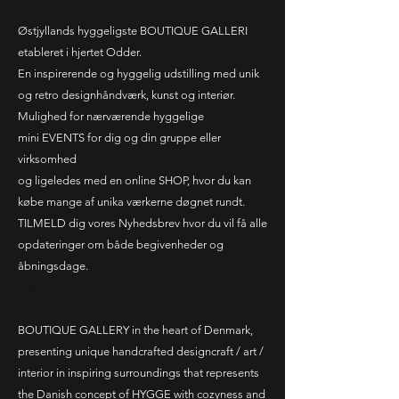
Østjyllands hyggeligste BOUTIQUE GALLERI
etableret i hjertet Odder.
En inspirerende og hyggelig udstilling med unik
og retro designhåndværk, kunst og interiør.
Mulighed for nærværende hyggelige
mini
EVENTS
for dig og din gruppe eller
virksomhed
og ligeledes med en online S
HOP
, hvor du kan
købe mange af unika værkerne døgnet rundt.
TILMELD dig vores Nyhedsbrev hvor du vil få alle
opdateringer om både begivenheder og
åbningsdage.
Hus
BOUTIQUE GALLERY in the heart of Denmark,
presenting unique handcrafted designcraft / art /
interior in inspiring surroundings that represents
the Danish concept of HYGGE with cozyness and