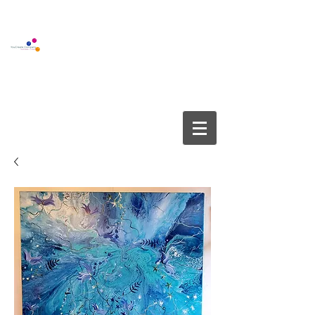
BOUTIQUE GALLERY
YOUCREATE COMPANY APS
info@youcreate.dk
+45
4082 5450