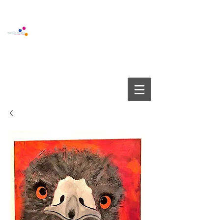
BOUTIQUE GALLERY
YOUCREATE COMPANY APS
info@youcreate.dk
+45
4082 5450