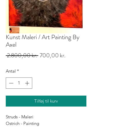
Kunst Maleri / Art Painting By
Axel
Regulær
Salgspris
 2.800,00 kr. 
700,00 kr.
pris
Antal
*
Tilføj til kurv
Struds - Maleri

Ostrich - Painting