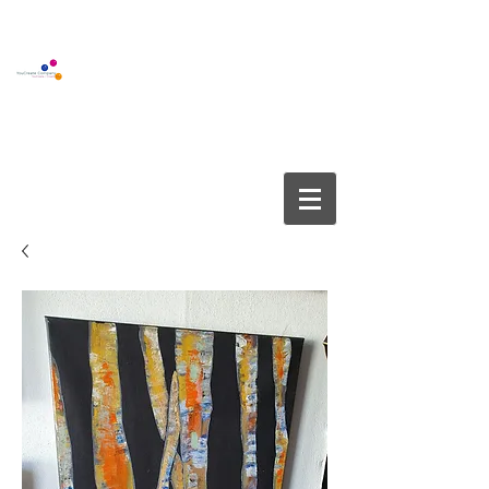
BOUTIQUE GALLERY
YOUCREATE COMPANY APS
info@youcreate.dk
+45
4082 5450