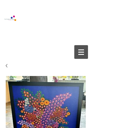
BOUTIQUE GALLERY
YOUCREATE COMPANY APS
info@youcreate.dk
+45
4082 5450