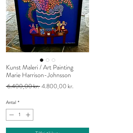
Kunst Maleri / Art Painting
Marie Harrison-Johnsson
Regulær
Salgspris
 6.400,00 kr. 
4.800,00 kr.
pris
Antal
*