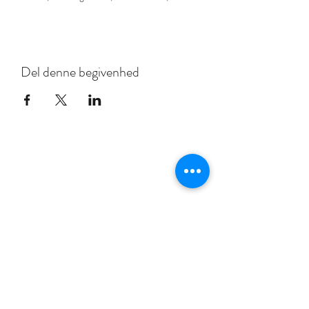
Del denne begivenhed
YOUCREATE COMPANY APS
+45 40825450
Tabita Ottesen
Yo
Boutique Galleri
YouCreate Company ApS
Rådhusgade 36, 8300 Odder Denmark