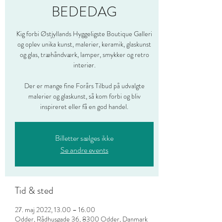
BEDEDAG
Kig forbi Østjyllands Hyggeligste Boutique Galleri
og oplev unika kunst, malerier, keramik, glaskunst
og glas, træhåndværk, lamper, smykker og retro
interiør.
Der er mange fine Forårs Tilbud på udvalgte
malerier og glaskunst, så kom forbi og bliv
inspireret eller få en god handel.
Billetter sælges ikke
Se andre events
Tid & sted
27. maj 2022, 13.00 – 16.00
Odder, Rådhusgade 36, 8300 Odder, Danmark