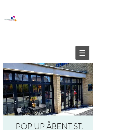
BOUTIQUE GALLERY
YOUCREATE COMPANY APS
info@youcreate.dk
+45
4082 5450
POP UP ÅBENT ST.