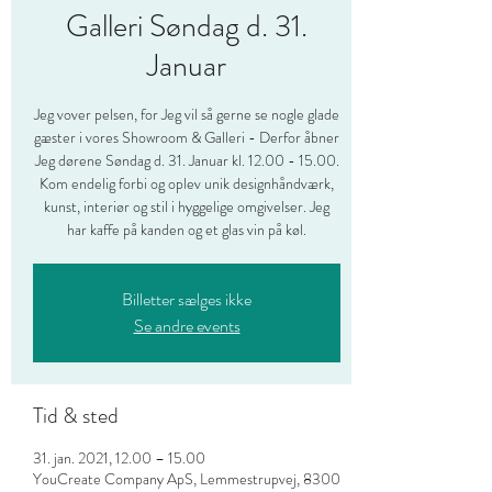
Galleri Søndag d. 31.
Januar
Jeg vover pelsen, for Jeg vil så gerne se nogle glade
gæster i vores Showroom & Galleri - Derfor åbner
Jeg dørene Søndag d. 31. Januar kl. 12.00 - 15.00.
Kom endelig forbi og oplev unik designhåndværk,
kunst, interiør og stil i hyggelige omgivelser. Jeg
har kaffe på kanden og et glas vin på køl.
Billetter sælges ikke
Se andre events
Tid & sted
31. jan. 2021, 12.00 – 15.00
YouCreate Company ApS, Lemmestrupvej, 8300