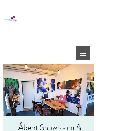
BOUTIQUE GALLERY
YOUCREATE COMPANY APS
info@youcreate.dk
+45
4082 5450
Åbent Showroom &