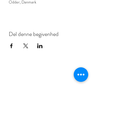
Odder, Danmark
Del denne begivenhed
YOUCREATE COMPANY APS
+45 40825450
Tabita Ottesen
Yo
Boutique Galleri
YouCreate Company ApS
Rådhusgade 36, 8300 Odder Denmark