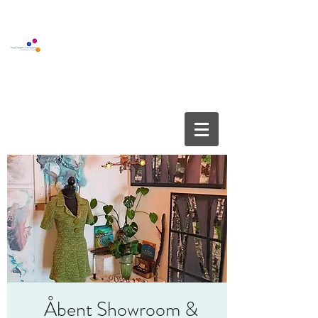
BOUTIQUE GALLERY
YOUCREATE COMPANY APS
info@youcreate.dk
+45
4082 5450
Åbent Showroom &