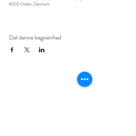
8300 Odder, Danmark
Del denne begivenhed
YOUCREATE COMPANY APS
+45 40825450
Tabita Ottesen
Yo
Boutique Galleri
YouCreate Company ApS
Rådhusgade 36, 8300 Odder Denmark