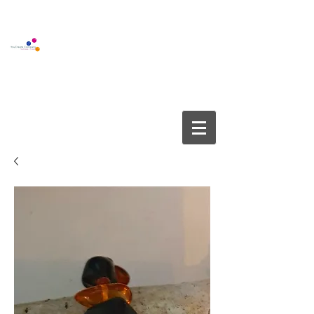
BOUTIQUE GALLERY
YOUCREATE COMPANY APS
info@youcreate.dk
+45
4082 5450