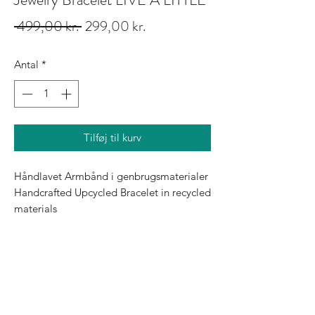
Regulær
Salgspris
 499,00 kr. 
299,00 kr.
pris
Antal
*
Tilføj til kurv
Håndlavet Armbånd i genbrugsmaterialer 
Handcrafted Upcycled Bracelet in recycled 
materials