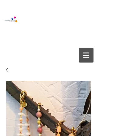
BOUTIQUE GALLERY
YOUCREATE COMPANY APS
info@youcreate.dk
+45
4082 5450