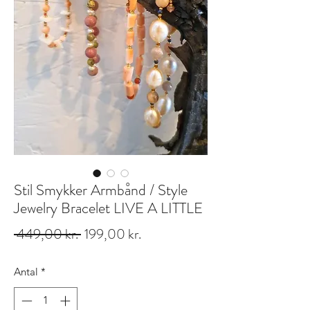
Stil Smykker Armbånd / Style
Jewelry Bracelet LIVE A LITTLE
Regulær
Salgspris
 449,00 kr. 
199,00 kr.
pris
Antal
*