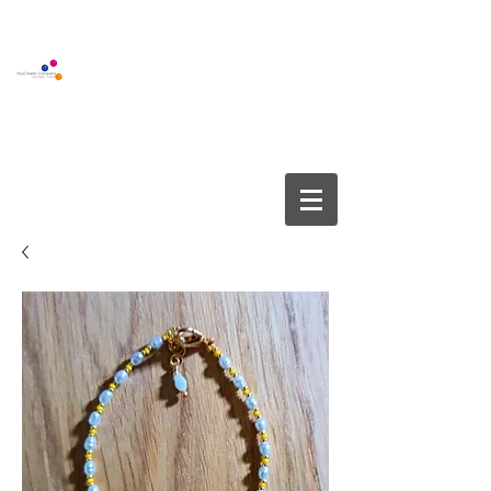
BOUTIQUE GALLERY
YOUCREATE COMPANY APS
info@youcreate.dk
+45
4082 5450