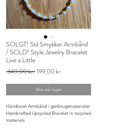
SOLGT! Stil Smykker Armbånd
/ SOLD! Style Jewelry Bracelet
Live a Little
Regulær
Salgspris
 349,00 kr. 
199,00 kr.
pris
Ikke på lager
Håndlavet Armbånd i genbrugsmaterialer 
Handcrafted Upcycled Bracelet in recycled 
materials