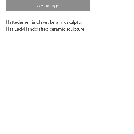
Ikke på lager
HattedameHåndlavet keramik skulptur 
Hat LadyHandcrafted ceramic sculpture 