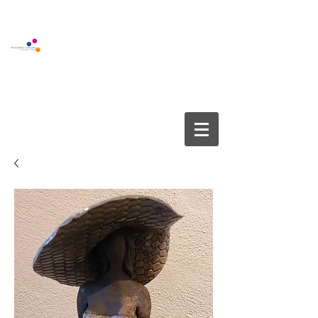
BOUTIQUE GALLERY
YOUCREATE COMPANY APS
info@youcreate.dk
+45
4082 5450